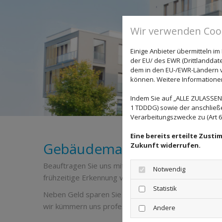
Wir verwenden Cook
Einige Anbieter übermitteln 
der EU/ des EWR (Drittlanddate
dem in den EU-/EWR-Ländern ve
können. Weitere Informationen 
Indem Sie auf „ALLE ZULASSEN"
1 TDDDG) sowie der anschließ
Verarbeitungszwecke zu (Art 6 A
Eine bereits erteilte Zust
Gebäudemanagement: Sicher
Zukunft widerrufen.
Beauftragen Sie uns mit dem Gebäudemanagement I
Notwendig
frühzeitige Erkennung von Instandhaltungsbedarf - 
Statistik
Neben Geld sparen Sie somit auch Zeit, Ärger und A
wir kümmern uns professionell und kompetent um Ih
Andere