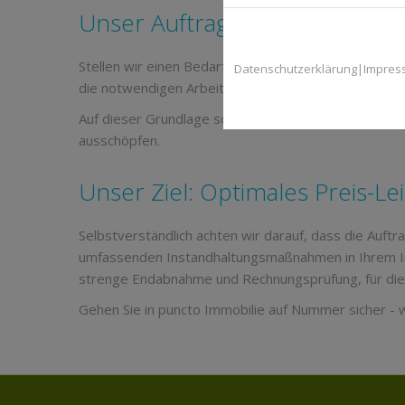
Unser Auftrag: Erhaltung von 
Stellen wir einen Bedarf an Reparatur-, Instandhalt
Datenschutzerklärung
|
Impres
die notwendigen Arbeiten, unterbreiten Ihnen Vorsc
Auf dieser Grundlage schreiben wir die Leistungen 
ausschöpfen.
Unser Ziel: Optimales Preis-Le
Selbstverständlich achten wir darauf, dass die Au
umfassenden Instandhaltungsmaßnahmen in Ihrem In
strenge Endabnahme und Rechnungsprüfung, für die w
Gehen Sie in puncto Immobilie auf Nummer sicher -