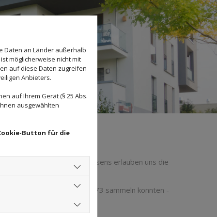
se Daten an Länder außerhalb
ist möglicherweise nicht mit
den auf diese Daten zugreifen
eiligen Anbieters.
en auf Ihrem Gerät (§ 25 Abs.
 Ihnen ausgewählten
Cookie-Button für die
ässigen Händen
ßige Begehungen Ihres Anwesens erlauben uns die
eigerungen.
ngen, die wir seit Gründung 1973 sammeln konnten -